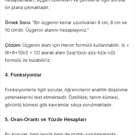
ön plana çıkmaktadır.
Örnek Soru:
"Bir üçgenin kenar uzunlukları 6 cm, 8 cm ve
10 cm’dir. Üçgenin alanını hesaplayınız."
Çözüm:
Üçgenin alanı için Heron formülü kullanılabilir. (s =
(6+8+10)/2 = 12) alarak alanı (\sqrt{s(s-a)(s-b)(s-c)})
formülü ile bulabiliriz.
4.
Fonksiyonlar
Fonksiyonlerle ilgili sorular, öğrencilerin analitik düşünme
yeteneklerini test etmektedir. Özellikle; tanım kümesi,
görüntü kümesi gibi kavramlar sıkça sorulmaktadır.
5.
Oran-Orantı ve Yüzde Hesapları
Bu konular, hem teorik hem de pratik uygulamalarda