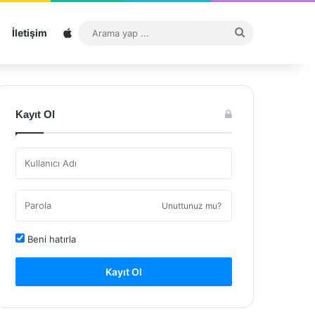
Sitemap
Arama
İletişim
yap
...
Kayıt Ol
Unuttunuz mu?
Beni hatırla
Kayıt Ol