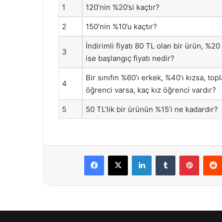
1
120’nin %20’si kaçtır?
2
150’nin %10’u kaçtır?
İndirimli fiyatı 80 TL olan bir ürün, %20 
3
ise başlangıç fiyatı nedir?
Bir sınıfın %60’ı erkek, %40’ı kızsa, to
4
öğrenci varsa, kaç kız öğrenci vardır?
5
50 TL’lik bir ürünün %15’i ne kadardır?
Facebook
X
LinkedIn
Tumblr
Pintere