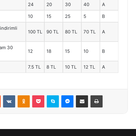
24
20
30
40
A
10
15
25
5
B
indirimli
100 TL
90 TL
80 TL
70 TL
A
plam 30
12
18
15
10
B
7.5 TL
8 TL
10 TL
12 TL
A
st
Reddit
VKontakte
Odnoklassniki
Pocket
Skype
Messenger
E-Posta ile paylaş
Yazdır