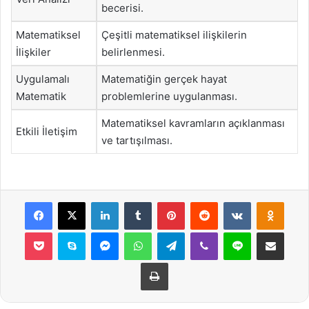
becerisi.
Matematiksel
Çeşitli matematiksel ilişkilerin
İlişkiler
belirlenmesi.
Uygulamalı
Matematiğin gerçek hayat
Matematik
problemlerine uygulanması.
Matematiksel kavramların açıklanması
Etkili İletişim
ve tartışılması.
Facebook
X
LinkedIn
Tumblr
Pinterest
Reddit
VKontakte
Odnok
Pocket
Skype
Messenger
WhatsApp
Telegram
Viber
Line
E-Posta ile payla
Yazdır