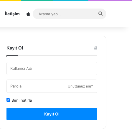
Sitemap
Arama
İletişim
yap
...
Kayıt Ol
Unuttunuz mu?
Beni hatırla
Kayıt Ol