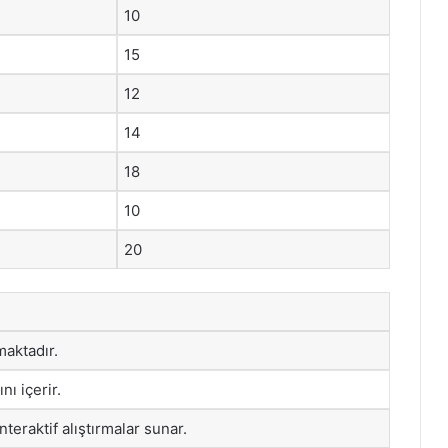
10
15
12
14
18
10
20
maktadır.
nı içerir.
nteraktif alıştırmalar sunar.