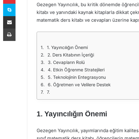
Skype
Gezegen Yayıncılık, bu kritik dönemde öğrencil
kitabı ve yanındaki kaynak kitaplarla dikkat çe
E-Posta ile paylaş
matematik ders kitabı ve cevapları üzerine kap
Yazdır
1. Yayıncılığın Önemi
2. Ders Kitabının İçeriği
3. Cevapların Rolü
4. Etkin Öğrenme Stratejileri
5. Teknolojinin Entegrasyonu
6. Öğretmen ve Velilere Destek
7.
1.
Yayıncılığın Önemi
Gezegen Yayıncılık, yayımlarında eğitim kalitesi
sınıf matematik ders kitabı, öğrencilerin mate