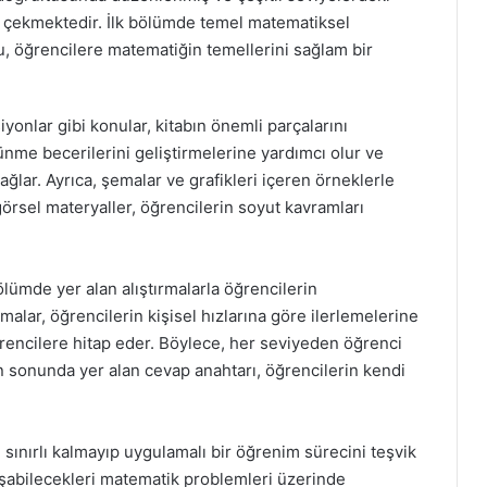
at çekmektedir. İlk bölümde temel matematiksel
u, öğrencilere matematiğin temellerini sağlam bir
iyonlar gibi konular, kitabın önemli parçalarını
şünme becerilerini geliştirmelerine yardımcı olur ve
ğlar. Ayrıca, şemalar ve grafikleri içeren örneklerle
 görsel materyaller, öğrencilerin soyut kavramları
ölümde yer alan alıştırmalarla öğrencilerin
rmalar, öğrencilerin kişisel hızlarına göre ilerlemelerine
ğrencilere hitap eder. Böylece, her seviyeden öğrenci
bın sonunda yer alan cevap anahtarı, öğrencilerin kendi
e sınırlı kalmayıp uygulamalı bir öğrenim sürecini teşvik
aşabilecekleri matematik problemleri üzerinde