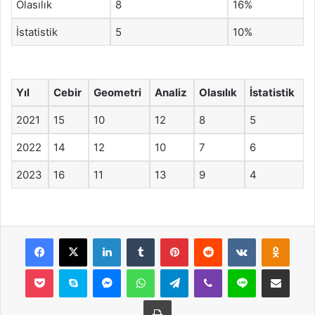
Olasılık
8
16%
İstatistik
5
10%
Yıl
Cebir
Geometri
Analiz
Olasılık
İstatistik
2021
15
10
12
8
5
2022
14
12
10
7
6
2023
16
11
13
9
4
Facebook
X
LinkedIn
Tumblr
Pinterest
Reddit
VKontakte
Odnok
Pocket
Skype
Messenger
WhatsApp
Telegram
Viber
Line
E-Posta ile payla
Yazdır