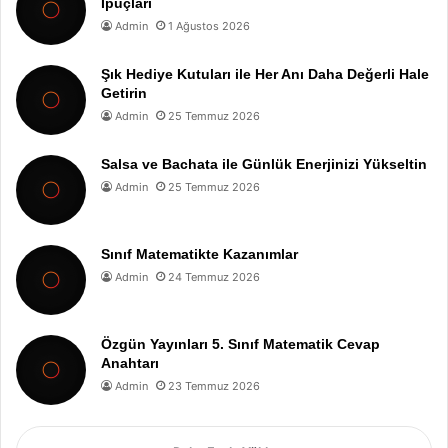
İpuçları
Admin
1 Ağustos 2026
Şık Hediye Kutuları ile Her Anı Daha Değerli Hale
Getirin
Admin
25 Temmuz 2026
Salsa ve Bachata ile Günlük Enerjinizi Yükseltin
Admin
25 Temmuz 2026
Sınıf Matematikte Kazanımlar
Admin
24 Temmuz 2026
Özgün Yayınları 5. Sınıf Matematik Cevap
Anahtarı
Admin
23 Temmuz 2026