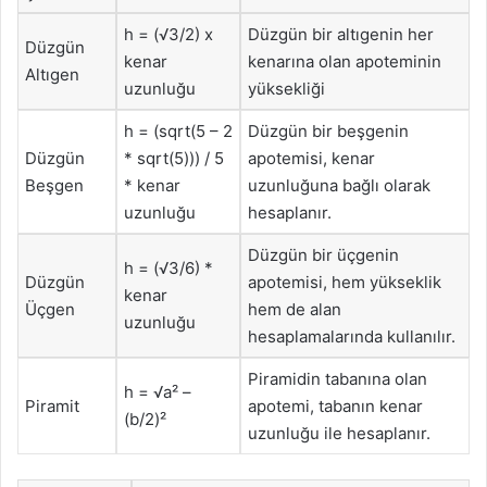
h = (√3/2) x
Düzgün bir altıgenin her
Düzgün
kenar
kenarına olan apoteminin
Altıgen
uzunluğu
yüksekliği
h = (sqrt(5 – 2
Düzgün bir beşgenin
Düzgün
* sqrt(5))) / 5
apotemisi, kenar
Beşgen
* kenar
uzunluğuna bağlı olarak
uzunluğu
hesaplanır.
Düzgün bir üçgenin
h = (√3/6) *
Düzgün
apotemisi, hem yükseklik
kenar
Üçgen
hem de alan
uzunluğu
hesaplamalarında kullanılır.
Piramidin tabanına olan
h = √a² –
Piramit
apotemi, tabanın kenar
(b/2)²
uzunluğu ile hesaplanır.