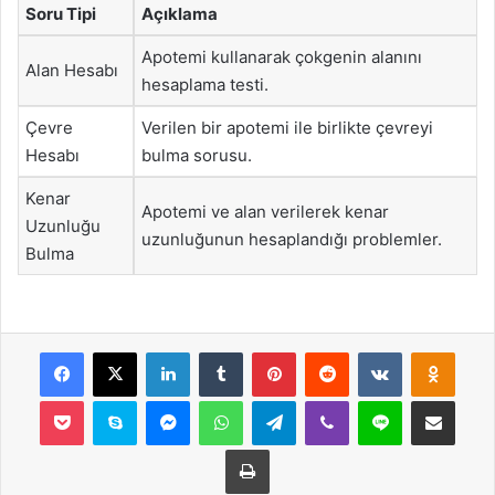
Soru Tipi
Açıklama
Apotemi kullanarak çokgenin alanını
Alan Hesabı
hesaplama testi.
Çevre
Verilen bir apotemi ile birlikte çevreyi
Hesabı
bulma sorusu.
Kenar
Apotemi ve alan verilerek kenar
Uzunluğu
uzunluğunun hesaplandığı problemler.
Bulma
Facebook
X
LinkedIn
Tumblr
Pinterest
Reddit
VKontakte
Odnok
Pocket
Skype
Messenger
WhatsApp
Telegram
Viber
Line
E-Posta ile payla
Yazdır