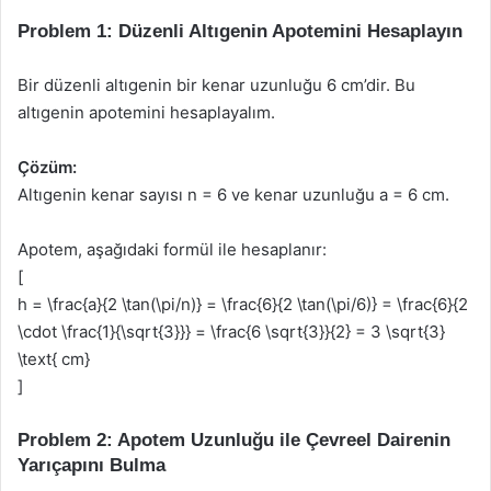
Problem 1: Düzenli Altıgenin Apotemini Hesaplayın
Bir düzenli altıgenin bir kenar uzunluğu 6 cm’dir. Bu
altıgenin apotemini hesaplayalım.
Çözüm:
Altıgenin kenar sayısı n = 6 ve kenar uzunluğu a = 6 cm.
Apotem, aşağıdaki formül ile hesaplanır:
[
h = \frac{a}{2 \tan(\pi/n)} = \frac{6}{2 \tan(\pi/6)} = \frac{6}{2
\cdot \frac{1}{\sqrt{3}}} = \frac{6 \sqrt{3}}{2} = 3 \sqrt{3}
\text{ cm}
]
Problem 2: Apotem Uzunluğu ile Çevreel Dairenin
Yarıçapını Bulma