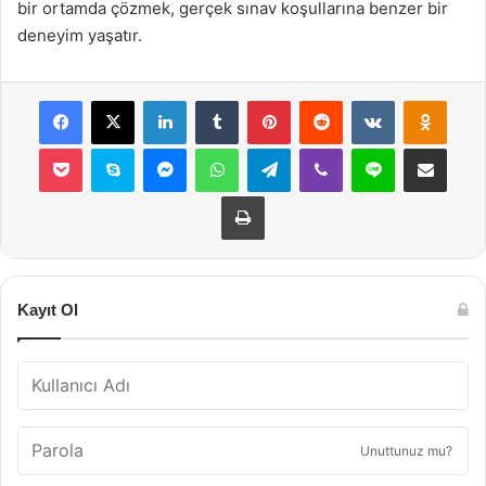
bir ortamda çözmek, gerçek sınav koşullarına benzer bir
deneyim yaşatır.
Facebook
X
LinkedIn
Tumblr
Pinterest
Reddit
VKontakte
Odnok
Pocket
Skype
Messenger
WhatsApp
Telegram
Viber
Line
E-Posta ile payla
Yazdır
Kayıt Ol
Unuttunuz mu?