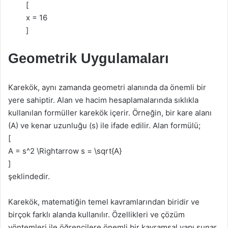
[
x = 16
]
Geometrik Uygulamaları
Karekök, aynı zamanda geometri alanında da önemli bir
yere sahiptir. Alan ve hacim hesaplamalarında sıklıkla
kullanılan formüller karekök içerir. Örneğin, bir kare alanı
(A) ve kenar uzunluğu (s) ile ifade edilir. Alan formülü;
[
A = s^2 \Rightarrow s = \sqrt{A}
]
şeklindedir.
Karekök, matematiğin temel kavramlarından biridir ve
birçok farklı alanda kullanılır. Özellikleri ve çözüm
yöntemleri ile öğrencilere önemli bir kavramsal yapı sunar.