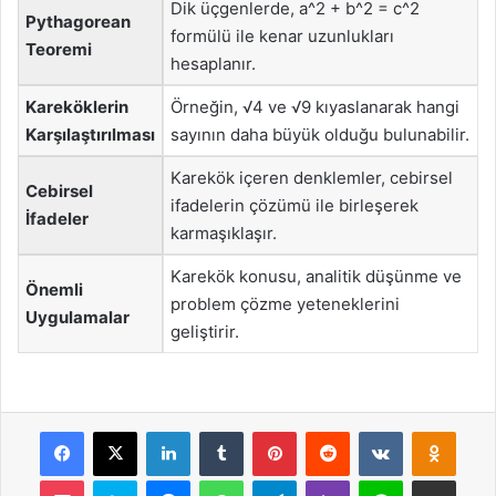
Dik üçgenlerde, a^2 + b^2 = c^2
Pythagorean
formülü ile kenar uzunlukları
Teoremi
hesaplanır.
Kareköklerin
Örneğin, √4 ve √9 kıyaslanarak hangi
Karşılaştırılması
sayının daha büyük olduğu bulunabilir.
Karekök içeren denklemler, cebirsel
Cebirsel
ifadelerin çözümü ile birleşerek
İfadeler
karmaşıklaşır.
Karekök konusu, analitik düşünme ve
Önemli
problem çözme yeteneklerini
Uygulamalar
geliştirir.
Facebook
X
LinkedIn
Tumblr
Pinterest
Reddit
VKontakte
Odnok
Pocket
Skype
Messenger
WhatsApp
Telegram
Viber
Line
E-Posta ile payla