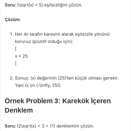
Soru:
(\sqrt{x} < 5) eşitsizliğini çözün.
Çözüm:
Her iki tarafın karesini alarak eşitsizlik yönünü
koruruz (pozitif olduğu için):
[
x < 25
]
Sonuç: (x) değerinin (25)’ten küçük olması gerekir.
Yani (x \in (-\infty, 25)).
Örnek Problem 3: Karekök İçeren
Denklem
Soru:
(2\sqrt{x} + 3 = 11) denklemini çözün.