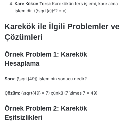
Kare Kökün Tersi:
Karekökün ters işlemi, kare alma
işlemidir. ((\sqrt{a})^2 = a)
Karekök ile İlgili Problemler ve
Çözümleri
Örnek Problem 1: Karekök
Hesaplama
Soru:
(\sqrt{49}) işleminin sonucu nedir?
Çözüm:
(\sqrt{49} = 7) çünkü (7 \times 7 = 49).
Örnek Problem 2: Karekök
Eşitsizlikleri