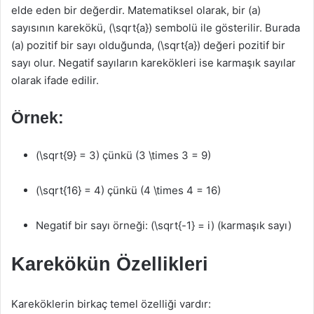
elde eden bir değerdir. Matematiksel olarak, bir (a)
sayısının karekökü, (\sqrt{a}) sembolü ile gösterilir. Burada
(a) pozitif bir sayı olduğunda, (\sqrt{a}) değeri pozitif bir
sayı olur. Negatif sayıların karekökleri ise karmaşık sayılar
olarak ifade edilir.
Örnek:
(\sqrt{9} = 3) çünkü (3 \times 3 = 9)
(\sqrt{16} = 4) çünkü (4 \times 4 = 16)
Negatif bir sayı örneği: (\sqrt{-1} = i) (karmaşık sayı)
Karekökün Özellikleri
Kareköklerin birkaç temel özelliği vardır: