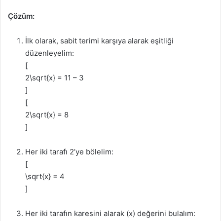
Çözüm:
İlk olarak, sabit terimi karşıya alarak eşitliği
düzenleyelim:
[
2\sqrt{x} = 11 – 3
]
[
2\sqrt{x} = 8
]
Her iki tarafı 2’ye bölelim:
[
\sqrt{x} = 4
]
Her iki tarafın karesini alarak (x) değerini bulalım: