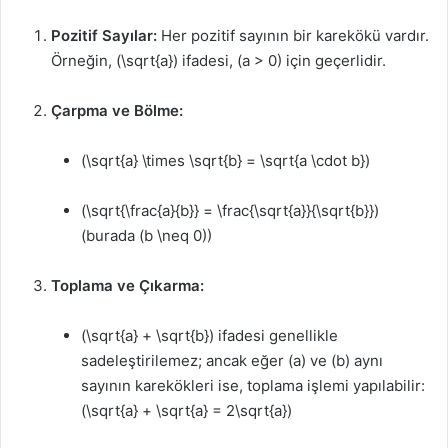
Pozitif Sayılar:
Her pozitif sayının bir karekökü vardır.
Örneğin, (\sqrt{a}) ifadesi, (a > 0) için geçerlidir.
Çarpma ve Bölme:
(\sqrt{a} \times \sqrt{b} = \sqrt{a \cdot b})
(\sqrt{\frac{a}{b}} = \frac{\sqrt{a}}{\sqrt{b}})
(burada (b \neq 0))
Toplama ve Çıkarma:
(\sqrt{a} + \sqrt{b}) ifadesi genellikle
sadeleştirilemez; ancak eğer (a) ve (b) aynı
sayının karekökleri ise, toplama işlemi yapılabilir:
(\sqrt{a} + \sqrt{a} = 2\sqrt{a})