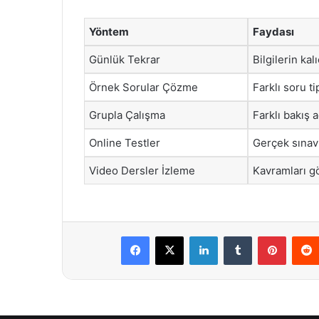
Yöntem
Faydası
Günlük Tekrar
Bilgilerin kal
Örnek Sorular Çözme
Farklı soru ti
Grupla Çalışma
Farklı bakış aç
Online Testler
Gerçek sınav
Video Dersler İzleme
Kavramları gö
Facebook
X
LinkedIn
Tumblr
Pintere