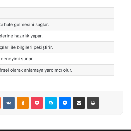
ıcı hale gelmesini sağlar.
plerine hazırlık yapar.
ıları ile bilgileri pekiştirir.
 deneyimi sunar.
rsel olarak anlamaya yardımcı olur.
st
Reddit
VKontakte
Odnoklassniki
Pocket
Skype
Messenger
E-Posta ile paylaş
Yazdır