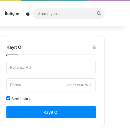
Sitemap
Arama
İletişim
yap
...
Kayıt Ol
Unuttunuz mu?
Beni hatırla
Kayıt Ol