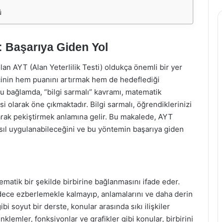
ü
: Başarıya Giden Yol
lan AYT (Alan Yeterlilik Testi) oldukça önemli bir yer
cinin hem puanını artırmak hem de hedeflediği
. Bu bağlamda, “bilgi sarmalı” kavramı, matematik
i olarak öne çıkmaktadır. Bilgi sarmalı, öğrendiklerinizi
yarak pekiştirmek anlamına gelir. Bu makalede, AYT
nasıl uygulanabileceğini ve bu yöntemin başarıya giden
ematik bir şekilde birbirine bağlanmasını ifade eder.
adece ezberlemekle kalmayıp, anlamalarını ve daha derin
bi soyut bir derste, konular arasında sıkı ilişkiler
klemler, fonksiyonlar ve grafikler gibi konular, birbirini