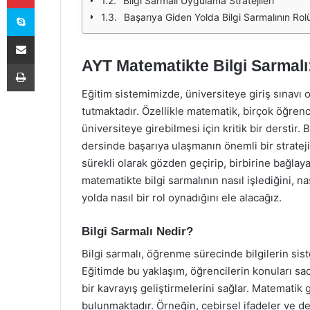
Bilgi Sarmalı Uygulama Stratejileri
Skype
Başarıya Giden Yolda Bilgi Sarmalının Rol
E-Posta ile paylaş
AYT Matematikte Bilgi Sarmalı
Yazdır
Eğitim sistemimizde, üniversiteye giriş sınavı o
tutmaktadır. Özellikle matematik, birçok öğren
üniversiteye girebilmesi için kritik bir derstir
dersinde başarıya ulaşmanın önemli bir stratejis
sürekli olarak gözden geçirip, birbirine bağla
matematikte bilgi sarmalının nasıl işlediğini, 
yolda nasıl bir rol oynadığını ele alacağız.
Bilgi Sarmalı Nedir?
Bilgi sarmalı, öğrenme sürecinde bilgilerin sist
Eğitimde bu yaklaşım, öğrencilerin konuları s
bir kavrayış geliştirmelerini sağlar. Matematik gi
bulunmaktadır. Örneğin, cebirsel ifadeler ve den