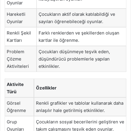
Oyunlar
Hareketli
Çocukların aktif olarak katılabildiği ve
Oyunlar
sayıları öğrenebileceği oyunlar.
Renkli Şekil
Farklı renklerden ve şekillerden oluşan
Kartları
kartlar ile öğrenme.
Problem
Çocukları düşünmeye teşvik eden,
Çözme
düşündürücü problemlerle yapılan
Aktiviteleri
etkinlikler.
Aktivite
Özellikler
Türü
Görsel
Renkli grafikler ve tablolar kullanarak daha
Öğrenme
anlaşılır hale getirilmiş etkinlikler.
Grup
Çocukların sosyal becerilerini geliştiren ve
Oyunları
takım çalışmasını teşvik eden oyunlar.