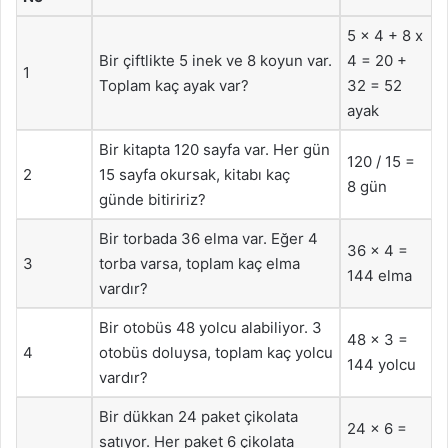
5 x 4 + 8 x
Bir çiftlikte 5 inek ve 8 koyun var.
4 = 20 +
1
Toplam kaç ayak var?
32 = 52
ayak
Bir kitapta 120 sayfa var. Her gün
120 / 15 =
2
15 sayfa okursak, kitabı kaç
8 gün
günde bitiririz?
Bir torbada 36 elma var. Eğer 4
36 x 4 =
3
torba varsa, toplam kaç elma
144 elma
vardır?
Bir otobüs 48 yolcu alabiliyor. 3
48 x 3 =
4
otobüs doluysa, toplam kaç yolcu
144 yolcu
vardır?
Bir dükkan 24 paket çikolata
24 x 6 =
satıyor. Her paket 6 çikolata