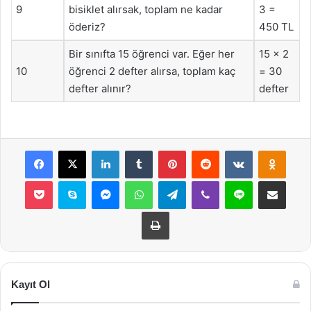
9
bisiklet alırsak, toplam ne kadar
3 =
öderiz?
450 TL
Bir sınıfta 15 öğrenci var. Eğer her
15 x 2
10
öğrenci 2 defter alırsa, toplam kaç
= 30
defter alınır?
defter
Facebook
X
LinkedIn
Tumblr
Pinterest
Reddit
VKontakte
Odnok
Pocket
Skype
Messenger
WhatsApp
Telegram
Viber
Line
E-Posta ile payla
Yazdır
Kayıt Ol