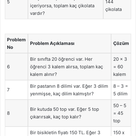
5
144
içeriyorsa, toplam kaç çikolata
çikolata
vardır?
Problem
Problem Açıklaması
Çözüm
No
Bir sınıfta 20 öğrenci var. Her
20 x 3
6
öğrenci 3 kalem alırsa, toplam kaç
= 60
kalem alınır?
kalem
Bir pastanın 8 dilimi var. Eğer 3 dilim
8 – 3 =
7
yenmişse, kaç dilim kalmıştır?
5 dilim
50 – 5
Bir kutuda 50 top var. Eğer 5 top
8
= 45
çıkarırsak, kaç top kalır?
top
Bir bisikletin fiyatı 150 TL. Eğer 3
150 x