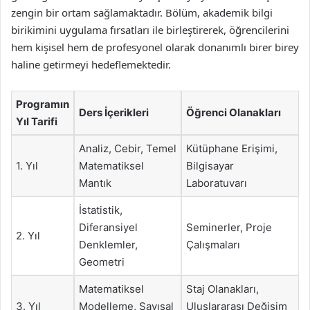
zengin bir ortam sağlamaktadır. Bölüm, akademik bilgi
birikimini uygulama fırsatları ile birleştirerek, öğrencilerini
hem kişisel hem de profesyonel olarak donanımlı birer birey
haline getirmeyi hedeflemektedir.
Programın
Ders İçerikleri
Öğrenci Olanakları
Yıl Tarifi
Analiz, Cebir, Temel
Kütüphane Erişimi,
1. Yıl
Matematiksel
Bilgisayar
Mantık
Laboratuvarı
İstatistik,
Diferansiyel
Seminerler, Proje
2. Yıl
Denklemler,
Çalışmaları
Geometri
Matematiksel
Staj Olanakları,
3. Yıl
Modelleme, Sayısal
Uluslararası Değişim