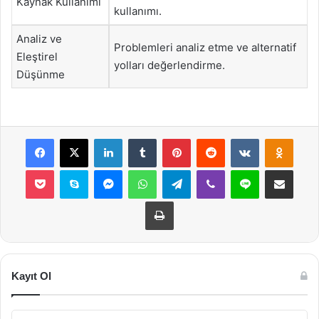
Kaynak Kullanımı
kullanımı.
Analiz ve
Problemleri analiz etme ve alternatif
Eleştirel
yolları değerlendirme.
Düşünme
Facebook
X
LinkedIn
Tumblr
Pinterest
Reddit
VKontakte
Odnok
Pocket
Skype
Messenger
WhatsApp
Telegram
Viber
Line
E-Posta ile payla
Yazdır
Kayıt Ol