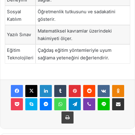
Sosyal
Öğretmenlik tutkusunu ve sadakatini
Katılım
gösterir.
Matematiksel kavramlar üzerindeki
Yazılı Sınav
hakimiyeti ölçer.
Eğitim
Çağdaş eğitim yöntemleriyle uyum
Teknolojileri
sağlama yeteneğini değerlendirir.
Facebook
X
LinkedIn
Tumblr
Pinterest
Reddit
VKontakte
Odnok
Pocket
Skype
Messenger
WhatsApp
Telegram
Viber
Line
E-Posta ile payla
Yazdır