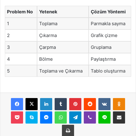
Problem No
Yetenek
Çözüm Yöntemi
1
Toplama
Parmakla sayma
2
Çıkarma
Grafik çizme
3
Çarpma
Gruplama
4
Bölme
Paylaştırma
5
Toplama ve Çıkarma
Tablo oluşturma
Facebook
X
LinkedIn
Tumblr
Pinterest
Reddit
VKontakte
Odnok
Pocket
Skype
Messenger
WhatsApp
Telegram
Viber
Line
E-Posta ile payla
Yazdır