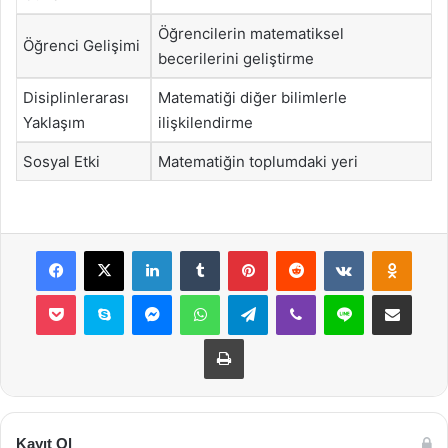
Öğrencilerin matematiksel
Öğrenci Gelişimi
becerilerini geliştirme
Disiplinlerarası
Matematiği diğer bilimlerle
Yaklaşım
ilişkilendirme
Sosyal Etki
Matematiğin toplumdaki yeri
Facebook
X
LinkedIn
Tumblr
Pinterest
Reddit
VKontakte
Odnok
Pocket
Skype
Messenger
WhatsApp
Telegram
Viber
Line
E-Posta ile payla
Yazdır
Kayıt Ol