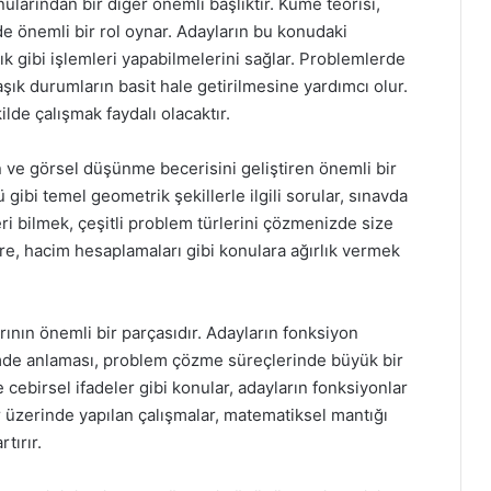
arından bir diğer önemli başlıktır. Küme teorisi,
e önemli bir rol oynar. Adayların bu konudaki
lık gibi işlemleri yapabilmelerini sağlar. Problemlerde
k durumların basit hale getirilmesine yardımcı olur.
ilde çalışmak faydalı olacaktır.
 ve görsel düşünme becerisini geliştiren önemli bir
 gibi temel geometrik şekillerle ilgili sorular, sınavda
eri bilmek, çeşitli problem türlerini çözmenizde size
evre, hacim hesaplamaları gibi konulara ağırlık vermek
nın önemli bir parçasıdır. Adayların fonksiyon
biçimde anlaması, problem çözme süreçlerinde büyük bir
 cebirsel ifadeler gibi konular, adayların fonksiyonlar
ar üzerinde yapılan çalışmalar, matematiksel mantığı
tırır.