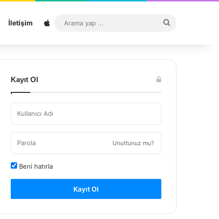
Sitemap
Arama
İletişim
yap
...
Kayıt Ol
Unuttunuz mu?
Beni hatırla
Kayıt Ol