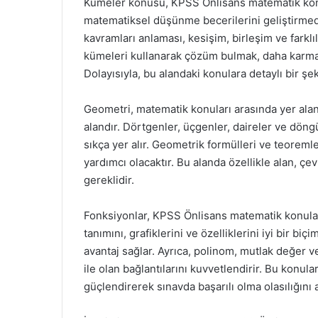
Kümeler konusu, KPSS Önlisans matematik konul
matematiksel düşünme becerilerini geliştirmed
kavramları anlaması, kesişim, birleşim ve farklı
kümeleri kullanarak çözüm bulmak, daha karmaşı
Dolayısıyla, bu alandaki konulara detaylı bir şek
Geometri, matematik konuları arasında yer alan
alandır. Dörtgenler, üçgenler, daireler ve döngü
sıkça yer alır. Geometrik formülleri ve teoreml
yardımcı olacaktır. Bu alanda özellikle alan, ç
gereklidir.
Fonksiyonlar, KPSS Önlisans matematik konuları
tanımını, grafiklerini ve özelliklerini iyi bir 
avantaj sağlar. Ayrıca, polinom, mutlak değer ve
ile olan bağlantılarını kuvvetlendirir. Bu konul
güçlendirerek sınavda başarılı olma olasılığını ar