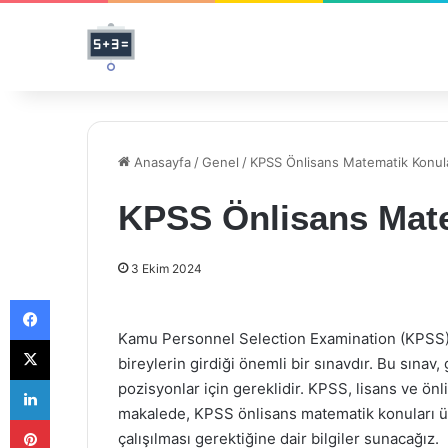
Anasayfa
/
Genel
/
KPSS Önlisans Matematik Konula
KPSS Önlisans Mate
3 Ekim 2024
Facebook
Kamu Personnel Selection Examination (KPSS)
X
bireylerin girdiği önemli bir sınavdır. Bu sınav
LinkedIn
pozisyonlar için gereklidir. KPSS, lisans ve ön
makalede, KPSS önlisans matematik konuları üz
Pinterest
çalışılması gerektiğine dair bilgiler sunacağız.