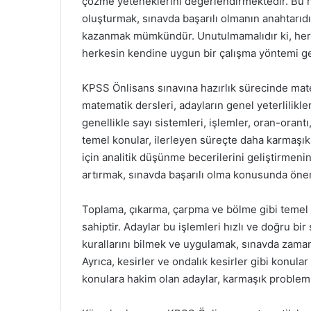
çözme yeteneklerini değerlendirmektedir. Bu n
oluşturmak, sınavda başarılı olmanın anahtarıdır.
kazanmak mümkündür. Unutulmamalıdır ki, her 
herkesin kendine uygun bir çalışma yöntemi gel
KPSS Önlisans sınavına hazırlık sürecinde mat
matematik dersleri, adayların genel yeterlilikle
genellikle sayı sistemleri, işlemler, oran-orantı
temel konular, ilerleyen süreçte daha karmaşık
için analitik düşünme becerilerini geliştirmen
artırmak, sınavda başarılı olma konusunda öneml
Toplama, çıkarma, çarpma ve bölme gibi temel a
sahiptir. Adaylar bu işlemleri hızlı ve doğru bir
kurallarını bilmek ve uygulamak, sınavda zaman
Ayrıca, kesirler ve ondalık kesirler gibi konula
konulara hakim olan adaylar, karmaşık problem