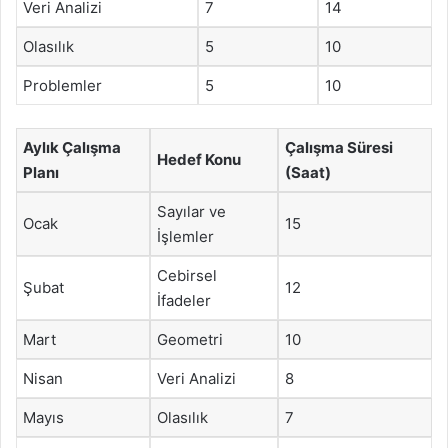
Veri Analizi
7
14
Olasılık
5
10
Problemler
5
10
Aylık Çalışma
Çalışma Süresi
Hedef Konu
Planı
(Saat)
Sayılar ve
Ocak
15
İşlemler
Cebirsel
Şubat
12
İfadeler
Mart
Geometri
10
Nisan
Veri Analizi
8
Mayıs
Olasılık
7