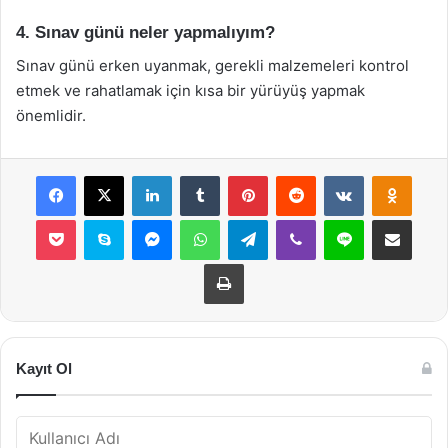
4. Sınav günü neler yapmalıyım?
Sınav günü erken uyanmak, gerekli malzemeleri kontrol
etmek ve rahatlamak için kısa bir yürüyüş yapmak
önemlidir.
Facebook
X
LinkedIn
Tumblr
Pinterest
Reddit
VKontakte
Odnok
Pocket
Skype
Messenger
WhatsApp
Telegram
Viber
Line
E-Posta ile payla
Yazdır
Kayıt Ol