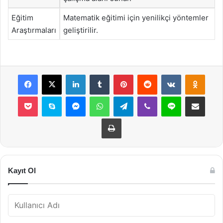
Eğitim
Matematik eğitimi için yenilikçi yöntemler
Araştırmaları
geliştirilir.
Facebook
X
LinkedIn
Tumblr
Pinterest
Reddit
VKontakte
Odnok
Pocket
Skype
Messenger
WhatsApp
Telegram
Viber
Line
E-Posta ile payla
Yazdır
Kayıt Ol