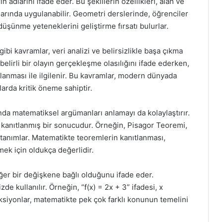
n adlarını ifade eder. Bu şekillerin özellikleri, alan ve
larında uygulanabilir. Geometri derslerinde, öğrenciler
düşünme yeteneklerini geliştirme fırsatı bulurlar.
k) gibi kavramlar, veri analizi ve belirsizlikle başa çıkma
 belirli bir olayın gerçekleşme olasılığını ifade ederken,
umlanması ile ilgilenir. Bu kavramlar, modern dünyada
arda kritik öneme sahiptir.
da matematiksel argümanları anlamayı da kolaylaştırır.
 kanıtlanmış bir sonucudur. Örneğin, Pisagor Teoremi,
i tanımlar. Matematikte teoremlerin kanıtlanması,
mek için oldukça değerlidir.
iğer bir değişkene bağlı olduğunu ifade eder.
 kullanılır. Örneğin, “f(x) = 2x + 3” ifadesi, x
onksiyonlar, matematikte pek çok farklı konunun temelini
.