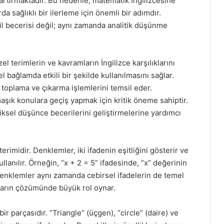
rtırmaktadır. Bu nedenle, matematik İngilizcesine
 sağlıklı bir ilerleme için önemli bir adımdır.
l becerisi değil; aynı zamanda analitik düşünme
l terimlerin ve kavramların İngilizce karşılıklarını
el bağlamda etkili bir şekilde kullanılmasını sağlar.
, toplama ve çıkarma işlemlerini temsil eder.
aşık konulara geçiş yapmak için kritik öneme sahiptir.
iksel düşünce becerilerini geliştirmelerine yardımcı
rimidir. Denklemler, iki ifadenin eşitliğini gösterir ve
anılır. Örneğin, “x + 2 = 5” ifadesinde, “x” değerinin
enklemler aynı zamanda cebirsel ifadelerin de temel
nların çözümünde büyük rol oynar.
parçasıdır. “Triangle” (üçgen), “circle” (daire) ve