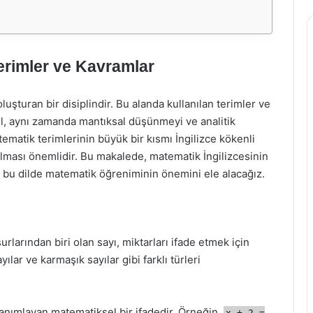
Terimler ve Kavramlar
luşturan bir disiplindir. Bu alanda kullanılan terimler ve
il, aynı zamanda mantıksal düşünmeyi ve analitik
matik terimlerinin büyük bir kısmı İngilizce kökenli
nılması önemlidir. Bu makalede, matematik İngilizcesinin
 bu dilde matematik öğreniminin önemini ele alacağız.
rlarından biri olan sayı, miktarları ifade etmek için
ayılar ve karmaşık sayılar gibi farklı türleri
i tanımlayan matematiksel bir ifadedir. Örneğin,
x + 2 =