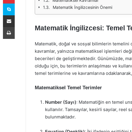
Matematiksel Kavramlar
Skype
Matematik İngilizcesinin Önemi
E-Posta ile paylaş
Matematik İngilizcesi: Temel 
Yazdır
Matematik, doğal ve sosyal bilimlerin temelini o
kavramlar, yalnızca matematiksel işlemleri değ
becerileri de geliştirmektedir. Günümüzde, mate
olduğu için, bu terimlerin anlaşılması ve kulla
temel terimlerine ve kavramlarına odaklanarak,
Matematiksel Temel Terimler
Number (Sayı)
: Matematiğin en temel unsu
kullanılır. Tamsayılar, kesirli sayılar, reel s
bulunmaktadır.
Equation (Denklik)
: İki ifadenin eşitliğin