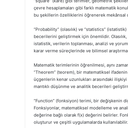
“square” (kare) gibi terimler, geometrik şekilleri
çevre hesaplamaları gibi farklı matematik konu
bu şekillerin özelliklerini öğrenerek mekânsal 
“Probability” (olasılık) ve “statistics” (istatisti
becerilerini geliştirmek için önemlidir. Olasılık,
istatistik, verilerin toplanması, analizi ve yor
karar verme süreçlerinde ve bilimsel araştırmal
Matematik terimlerinin öğrenilmesi, aynı zaman
“Theorem” (teorem), bir matematiksel ifadenin
üçgenlerin kenar uzunlukları arasındaki ilişkiy
mantıklı düşünme ve analitik becerileri geliştir
“Function” (fonksiyon) terimi, bir değişkenin d
Fonksiyonlar, matematiksel modelleme ve analizde
değerine bağlı olarak f(x) değerini belirler. F
oluşturur ve çeşitli uygulamalarda kullanılabilir