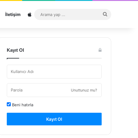
Sitemap
Arama
İletişim
yap
...
Kayıt Ol
Unuttunuz mu?
Beni hatırla
Kayıt Ol