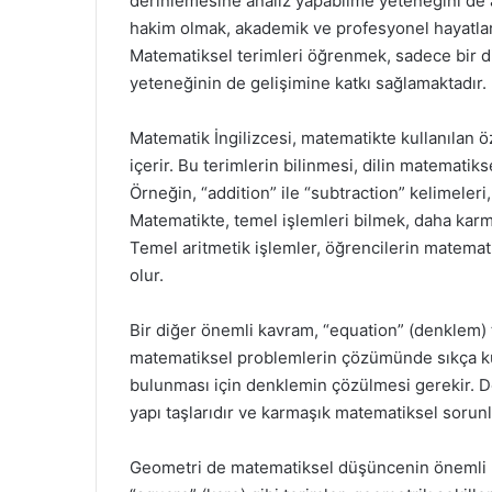
derinlemesine analiz yapabilme yeteneğini de a
hakim olmak, akademik ve profesyonel hayatlarda
Matematiksel terimleri öğrenmek, sadece bir di
yeteneğinin de gelişimine katkı sağlamaktadır.
Matematik İngilizcesi, matematikte kullanılan öze
içerir. Bu terimlerin bilinmesi, dilin matematiks
Örneğin, “addition” ile “subtraction” kelimeleri
Matematikte, temel işlemleri bilmek, daha karm
Temel aritmetik işlemler, öğrencilerin matemat
olur.
Bir diğer önemli kavram, “equation” (denklem) te
matematiksel problemlerin çözümünde sıkça kull
bulunması için denklemin çözülmesi gerekir. D
yapı taşlarıdır ve karmaşık matematiksel soru
Geometri de matematiksel düşüncenin önemli bir 