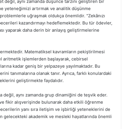
et değil, aynı zamanda düşünce tarzını geliştiren bir
zme yeteneğimizi artırmak ve analitik düşünme
 problemlerle uğraşmak oldukça önemlidir. "Zekânızı
becerileri kazandırmayı hedeflemektedir. Bu tür ödevler,
ı yaparak daha derin bir anlayış geliştirmelerine
içermektedir. Matematiksel kavramların pekiştirilmesi
mel aritmetik işlemlerden başlayarak, cebirsel
ularına kadar geniş bir yelpazeye yayılmaktadır. Bu
erini tanımalarına olanak tanır. Ayrıca, farklı konulardaki
lerini geliştirmekte faydalıdır.
ba değil, aynı zamanda grup dinamiğini de teşvik eder.
 ve fikir alışverişinde bulunarak daha etkili öğrenme
cerilerin yanı sıra iletişim ve işbirliği yeteneklerini de
rin gelecekteki akademik ve mesleki hayatlarında önemli