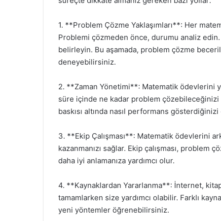
süreçte dikkate almanız gereken bazı yollar:
1. **Problem Çözme Yaklaşımları**: Her matemati
Problemi çözmeden önce, durumu analiz edin. H
belirleyin. Bu aşamada, problem çözme becerileri
deneyebilirsiniz.
2. **Zaman Yönetimi**: Matematik ödevlerini ya
süre içinde ne kadar problem çözebileceğinizi 
baskısı altında nasıl performans gösterdiğiniz
3. **Ekip Çalışması**: Matematik ödevlerini arka
kazanmanızı sağlar. Ekip çalışması, problem çö
daha iyi anlamanıza yardımcı olur.
4. **Kaynaklardan Yararlanma**: İnternet, kitap
tamamlarken size yardımcı olabilir. Farklı kayna
yeni yöntemler öğrenebilirsiniz.