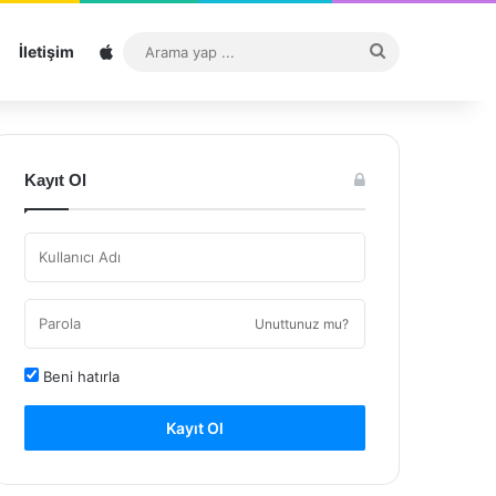
Sitemap
Arama
İletişim
yap
...
Kayıt Ol
Unuttunuz mu?
Beni hatırla
Kayıt Ol