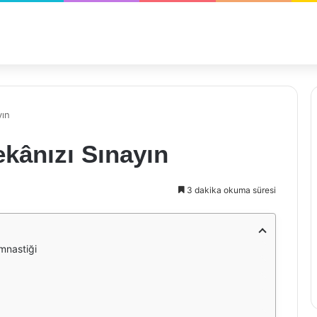
yın
kânızı Sınayın
3 dakika okuma süresi
imnastiği