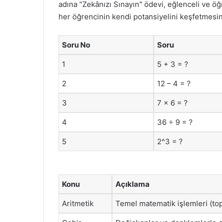
adına "Zekânızı Sınayın" ödevi, eğlenceli ve öğ
her öğrencinin kendi potansiyelini keşfetmesin
Soru No
Soru
1
5 + 3 = ?
2
12 – 4 = ?
3
7 x 6 = ?
4
36 ÷ 9 = ?
5
2^3 = ?
Konu
Açıklama
Aritmetik
Temel matematik işlemleri (to