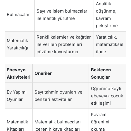
Analitik
Sayı ve işlem bulmacaları
düşünme,
Bulmacalar
ile mantık yürütme
kavram
pekiştirme
Renkli kalemler ve kağıtlar
Yaratıcılık,
Matematik
ile verilen problemleri
matematiksel
Yaratıcılığı
çözüme kavuşturma
ifade
Ebeveyn
Beklenen
Öneriler
Aktiviteleri
Sonuçlar
Öğrenme keyfi,
Ev Yapımı
Sayı tahmin oyunları ve
ebeveyn-çocuk
Oyunlar
benzeri aktiviteler
etkileşimi
Kavram
Matematik
Matematik bulmacaları
öğrenimi,
Kitapları
içeren hikaye kitapları
okuma