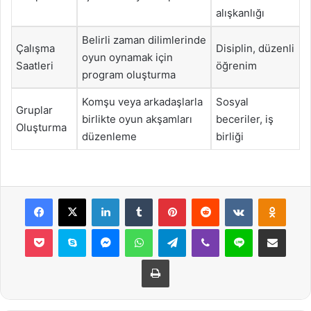
alışkanlığı
Belirli zaman dilimlerinde
Çalışma
Disiplin, düzenli
oyun oynamak için
Saatleri
öğrenim
program oluşturma
Komşu veya arkadaşlarla
Sosyal
Gruplar
birlikte oyun akşamları
beceriler, iş
Oluşturma
düzenleme
birliği
Facebook
X
LinkedIn
Tumblr
Pinterest
Reddit
VKontakte
Odnok
Pocket
Skype
Messenger
WhatsApp
Telegram
Viber
Line
E-Posta ile payla
Yazdır