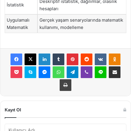
Deskriptif istatistik, dağılımlar, olasılık
İstatistik
hesapları
Uygulamalı
Gerçek yaşam senaryolarında matematik
Matematik
kullanımı, modelleme
Facebook
X
LinkedIn
Tumblr
Pinterest
Reddit
VKontakte
Odnok
Pocket
Skype
Messenger
WhatsApp
Telegram
Viber
Line
E-Posta ile payla
Yazdır
Kayıt Ol