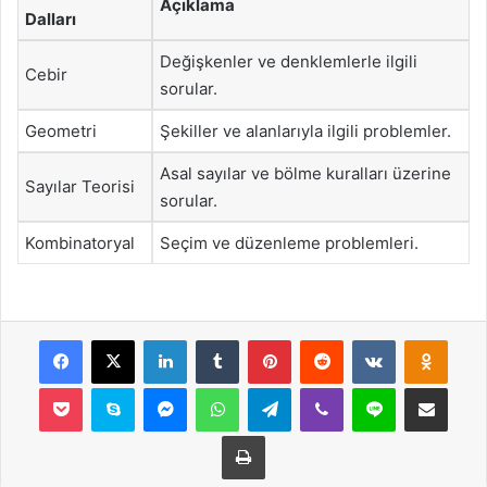
Açıklama
Dalları
Değişkenler ve denklemlerle ilgili
Cebir
sorular.
Geometri
Şekiller ve alanlarıyla ilgili problemler.
Asal sayılar ve bölme kuralları üzerine
Sayılar Teorisi
sorular.
Kombinatoryal
Seçim ve düzenleme problemleri.
Facebook
X
LinkedIn
Tumblr
Pinterest
Reddit
VKontakte
Odnok
Pocket
Skype
Messenger
WhatsApp
Telegram
Viber
Line
E-Posta ile payla
Yazdır