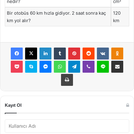
nedir?
cm²
Bir otobüs 60 km hızla gidiyor. 2 saat sonra kaç
120
km yol alır?
km
Facebook
X
LinkedIn
Tumblr
Pinterest
Reddit
VKontakte
Odnok
Pocket
Skype
Messenger
WhatsApp
Telegram
Viber
Line
E-Posta ile payla
Yazdır
Kayıt Ol