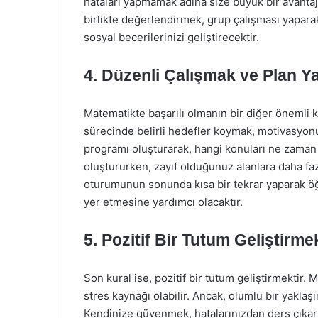
hataları yapmamak adına size büyük bir avantaj s
birlikte değerlendirmek, grup çalışması yapar
sosyal becerilerinizi geliştirecektir.
4. Düzenli Çalışmak ve Plan 
Matematikte başarılı olmanın bir diğer önemli k
sürecinde belirli hedefler koymak, motivasyonun
programı oluşturarak, hangi konuları ne zaman 
oluştururken, zayıf olduğunuz alanlara daha fa
oturumunun sonunda kısa bir tekrar yaparak öğr
yer etmesine yardımcı olacaktır.
5. Pozitif Bir Tutum Geliştirme
Son kural ise, pozitif bir tutum geliştirmektir. 
stres kaynağı olabilir. Ancak, olumlu bir yaklaşım
Kendinize güvenmek, hatalarınızdan ders çıkar