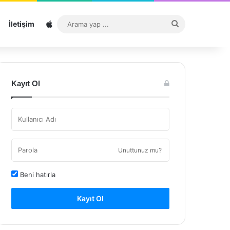
Sitemap
Arama
İletişim
yap
...
Kayıt Ol
Unuttunuz mu?
Beni hatırla
Kayıt Ol