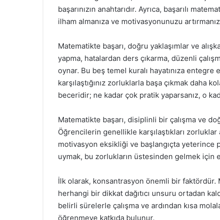
başarınızın anahtarıdır. Ayrıca, başarılı matem
ilham almanıza ve motivasyonunuzu artırmanıza 
Matematikte başarı, doğru yaklaşımlar ve alışk
yapma, hatalardan ders çıkarma, düzenli çalışma 
oynar. Bu beş temel kuralı hayatınıza entegre e
karşılaştığınız zorluklarla başa çıkmak daha ko
beceridir; ne kadar çok pratik yaparsanız, o kad
Matematikte başarı, disiplinli bir çalışma ve 
Öğrencilerin genellikle karşılaştıkları zorlukl
motivasyon eksikliği ve başlangıçta yeterince pr
uymak, bu zorlukların üstesinden gelmek için etk
İlk olarak, konsantrasyon önemli bir faktördür.
herhangi bir dikkat dağıtıcı unsuru ortadan kald
belirli sürelerle çalışma ve ardından kısa mola
öğrenmeye katkıda bulunur.