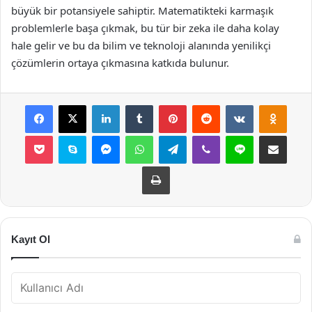
büyük bir potansiyele sahiptir. Matematikteki karmaşık
problemlerle başa çıkmak, bu tür bir zeka ile daha kolay
hale gelir ve bu da bilim ve teknoloji alanında yenilikçi
çözümlerin ortaya çıkmasına katkıda bulunur.
Facebook
X
LinkedIn
Tumblr
Pinterest
Reddit
VKontakte
Odnok
Pocket
Skype
Messenger
WhatsApp
Telegram
Viber
Line
E-Posta ile payla
Yazdır
Kayıt Ol