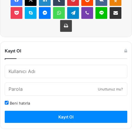
Pocket
Skype
Messenger
WhatsApp
Telegram
Viber
Line
E-Posta ile payla
Yazdır
Kayıt Ol
Unuttunuz mu?
Beni hatırla
Kayıt Ol