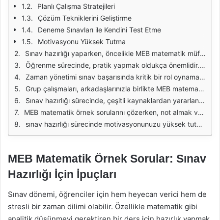
Planlı Çalışma Stratejileri
Çözüm Tekniklerini Geliştirme
Deneme Sınavları ile Kendini Test Etme
Motivasyonu Yüksek Tutma
Sınav hazırlığı yaparken, öncelikle MEB matematik müfredatını iyi anlamak çok önemlidir. Müfredatta yer alan konu başlıklarını öğrenmek, hangi konularda daha fazla çalışmanız gerektiğini belirlemenize yardımcı olacaktır. Her konunun temel kavramlarını ve formüllerini iyi bir şekilde öğrenmek, soruları daha hızlı ve doğru çözmenizi sağlar. Özellikle, geçmiş yıllardaki sınavlarda sıkça sorulan konulara öncelik vermek, verimli bir çalışma yöntemi olacaktır.
Öğrenme sürecinde, pratik yapmak oldukça önemlidir. MEB matematik örnek soruları, bu pratik için mükemmel bir kaynak sunar. Bu soruları çözmek, hem konu hakkında ne kadar bilgi sahibi olduğunuzu ölçmenize hem de sınav formatını tanımanıza yardımcı olur. Çözüm aşamasında, yanlış yaptığınız soruları analiz ederek, hangi konularda eksik olduğunuzu tespit edebilir ve bu konulara daha fazla zaman ayırabilirsiniz.
Zaman yönetimi sınav başarısında kritik bir rol oynamaktadır. Sınav sırasında her soruya ne kadar süre harcadığınızı bilmek, zamanınızı daha etkili kullanmanıza yardımcı olabilir. MEB örnek sorularını çözerken, belirli bir süre kısıtlaması altında çalışarak, gerçek sınav ortamını simüle edebilirsiniz. Bu yöntem, stresle başa çıkma yeteneğinizi geliştirir ve sınav günü geldiğinde daha hazırlıklı olmanızı sağlar.
Grup çalışmaları, arkadaşlarınızla birlikte MEB matematik örnek sorularını çözmek, öğrenme sürecinizi daha eğlenceli hale getirebilir. Başkalarının bakış açısı, bazı soruları daha kolay anlamanızı sağlar. Ayrıca, birbirinize sorular sorarak ve tartışarak, bilgilerinizi pekiştirebilirsiniz. Ancak grup çalışmaları sırasında dikkat dağıtıcı unsurlardan uzak durmak, verimliliğinizi artıracaktır.
Sınav hazırlığı sürecinde, çeşitli kaynaklardan yararlanmak önemlidir. MEB matematik ders kitapları, ek kaynaklar ve online platformlar, konuları farklı açılardan anlamanızı sağlar. Ayrıca, video dersleri ve eğitim uygulamaları, karmaşık konuları daha anlaşılır hale getirebilir. Bu çeşitlilik, öğrenme stilinize en uygun yöntemleri bulmanıza yardımcı olur.
MEB matematik örnek sorularını çözerken, not almak ve özet çıkarmak, bilgilerinizi kalıcı hale getirir. Önemli formülleri, kavramları ve çözümleri not alarak, sık sık gözden geçirebilirsiniz. Bu yöntem, sınavdan önceki günlerde hızlı bir tekrar yapmanıza olanak tanır. Kendi oluşturduğunuz özetler, sınav hazırlığınızda büyük bir yardımcı olacaktır.
sınav hazırlığı sürecinde motivasyonunuzu yüksek tutmak çok önemlidir. Kendinize hedefler koyarak, ilerlemenizi takip edebilirsiniz. Küçük ödüllerle kendinizi motive etmek, çalışmaya olan isteğinizi artırır. Ayrıca, sağlıklı bir yaşam tarzı benimsemek, yeterli uyku almak ve düzenli spor yapmak, zihinsel ve fiziksel sağlığınızı koruyarak, sınav gününde en iyi performansınızı sergilemenizi sağlar.
MEB Matematik Örnek Sorular: Sınav
Hazırlığı İçin İpuçları
Sınav dönemi, öğrenciler için hem heyecan verici hem de
stresli bir zaman dilimi olabilir. Özellikle matematik gibi
analitik düşünmeyi gerektiren bir ders için hazırlık yapmak,