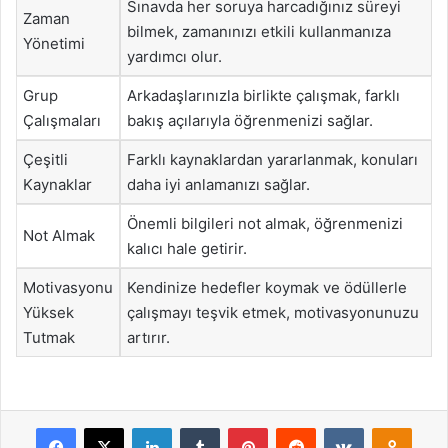
Sınavda her soruya harcadığınız süreyi
Zaman
bilmek, zamanınızı etkili kullanmanıza
Yönetimi
yardımcı olur.
Grup
Arkadaşlarınızla birlikte çalışmak, farklı
Çalışmaları
bakış açılarıyla öğrenmenizi sağlar.
Çeşitli
Farklı kaynaklardan yararlanmak, konuları
Kaynaklar
daha iyi anlamanızı sağlar.
Önemli bilgileri not almak, öğrenmenizi
Not Almak
kalıcı hale getirir.
Motivasyonu
Kendinize hedefler koymak ve ödüllerle
Yüksek
çalışmayı teşvik etmek, motivasyonunuzu
Tutmak
artırır.
Facebook
X
LinkedIn
Tumblr
Pinterest
Reddit
VKontakte
Odnok