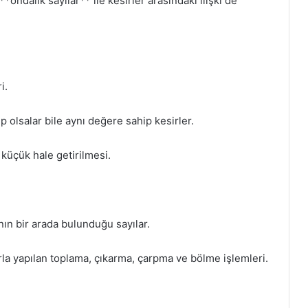
 **ondalık sayılar** ile kesirler arasındaki ilişki de
i.
p olsalar bile aynı değere sahip kesirler.
 küçük hale getirilmesi.
nın bir arada bulunduğu sayılar.
arla yapılan toplama, çıkarma, çarpma ve bölme işlemleri.