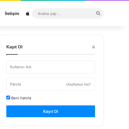
Sitemap
Arama
İletişim
yap
...
Kayıt Ol
Unuttunuz mu?
Beni hatırla
Kayıt Ol