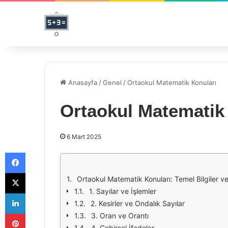
Anasayfa
/
Genel
/
Ortaokul Matematik Konuları
Ortaokul Matematik
6 Mart 2025
Facebook
X
Ortaokul Matematik Konuları: Temel Bilgiler 
1. Sayılar ve İşlemler
LinkedIn
2. Kesirler ve Ondalık Sayılar
Pinterest
3. Oran ve Orantı
4. Cebirsel İfadeler