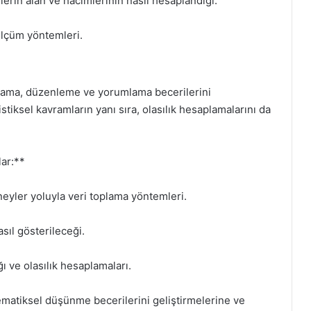
lerin alan ve hacimlerinin nasıl hesaplandığı.
 ölçüm yöntemleri.
 toplama, düzenleme ve yorumlama becerilerini
istiksel kavramların yanı sıra, olasılık hesaplamalarını da
lar:**
eyler yoluyla veri toplama yöntemleri.
asıl gösterileceği.
ı ve olasılık hesaplamaları.
ematiksel düşünme becerilerini geliştirmelerine ve