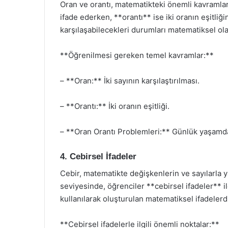
Oran ve orantı, matematikteki önemli kavramlarda
ifade ederken, **orantı** ise iki oranın eşitliğ
karşılaşabilecekleri durumları matematiksel ola
**Öğrenilmesi gereken temel kavramlar:**
– **Oran:** İki sayının karşılaştırılması.
– **Orantı:** İki oranın eşitliği.
– **Oran Orantı Problemleri:** Günlük yaşamda 
4. Cebirsel İfadeler
Cebir, matematikte değişkenlerin ve sayılarla ya
seviyesinde, öğrenciler **cebirsel ifadeler** ile
kullanılarak oluşturulan matematiksel ifadelerdi
**Cebirsel ifadelerle ilgili önemli noktalar:**