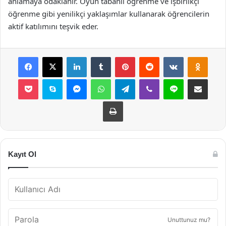
anlamaya odaklanır. Oyun tabanlı öğrenme ve işbirlikçi
öğrenme gibi yenilikçi yaklaşımlar kullanarak öğrencilerin
aktif katılımını teşvik eder.
Facebook
X
LinkedIn
Tumblr
Pinterest
Reddit
VKontakte
Odnok
Pocket
Skype
Messenger
WhatsApp
Telegram
Viber
Line
E-Posta ile payla
Yazdır
Kayıt Ol
Unuttunuz mu?