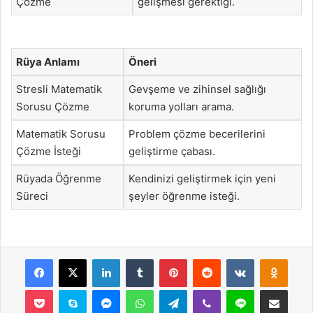
Çözme
gelişmesi gerektiği.
Rüya Anlamı
Öneri
Stresli Matematik
Gevşeme ve zihinsel sağlığı
Sorusu Çözme
koruma yolları arama.
Matematik Sorusu
Problem çözme becerilerini
Çözme İsteği
geliştirme çabası.
Rüyada Öğrenme
Kendinizi geliştirmek için yeni
Süreci
şeyler öğrenme isteği.
Facebook
X
LinkedIn
Tumblr
Pinterest
Reddit
VKontakte
Odnok
Pocket
Skype
Messenger
WhatsApp
Telegram
Viber
Line
E-Posta ile payla