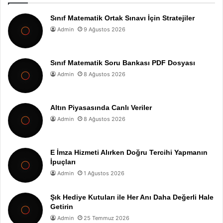
Sınıf Matematik Ortak Sınavı İçin Stratejiler
Admin
9 Ağustos 2026
Sınıf Matematik Soru Bankası PDF Dosyası
Admin
8 Ağustos 2026
Altın Piyasasında Canlı Veriler
Admin
8 Ağustos 2026
E İmza Hizmeti Alırken Doğru Tercihi Yapmanın
İpuçları
Admin
1 Ağustos 2026
Şık Hediye Kutuları ile Her Anı Daha Değerli Hale
Getirin
Admin
25 Temmuz 2026