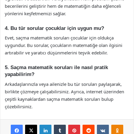
becerilerini geliştirir hem de matematiğin daha eğlenceli
yönlerini keşfetmemizi sağlar.
4. Bu tür sorular çocuklar için uygun mu?
Evet, saçma matematik soruları çocuklar için oldukça
uygundur. Bu sorular, çocukların matematiğe olan ilgisini
artırabilir ve yaratıcı düşünmelerini teşvik edebilir.
5. Saçma matematik soruları ile nasıl pratik
yapabilirim?
Arkadaşlarınızla veya ailenizle bu tür soruları paylaşarak,
birlikte çözmeye çalışabilirsiniz. Ayrıca, internet üzerinden
çeşitli kaynaklardan saçma matematik soruları bulup
çözebilirsiniz.
Facebook
X
LinkedIn
Tumblr
Pinterest
Reddit
VKontakte
Odnok