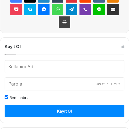
Pocket
Skype
Messenger
WhatsApp
Telegram
Viber
Line
E-Posta ile payla
Yazdır
Kayıt Ol
Unuttunuz mu?
Beni hatırla
Kayıt Ol