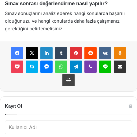
Sınav sonrası değerlendirme nasıl yapılır?
Sınav sonuçlarını analiz ederek hangi konularda başarılı
olduğunuzu ve hangi konularda daha fazla çalışmanız
gerektiğini belirlemelisiniz.
Facebook
X
LinkedIn
Tumblr
Pinterest
Reddit
VKontakte
Odnok
Pocket
Skype
Messenger
WhatsApp
Telegram
Viber
Line
E-Posta ile payla
Yazdır
Kayıt Ol