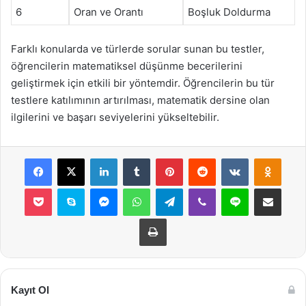
6
Oran ve Orantı
Boşluk Doldurma
Farklı konularda ve türlerde sorular sunan bu testler,
öğrencilerin matematiksel düşünme becerilerini
geliştirmek için etkili bir yöntemdir. Öğrencilerin bu tür
testlere katılımının artırılması, matematik dersine olan
ilgilerini ve başarı seviyelerini yükseltebilir.
Facebook
X
LinkedIn
Tumblr
Pinterest
Reddit
VKontakte
Odnok
Pocket
Skype
Messenger
WhatsApp
Telegram
Viber
Line
E-Posta ile payla
Yazdır
Kayıt Ol