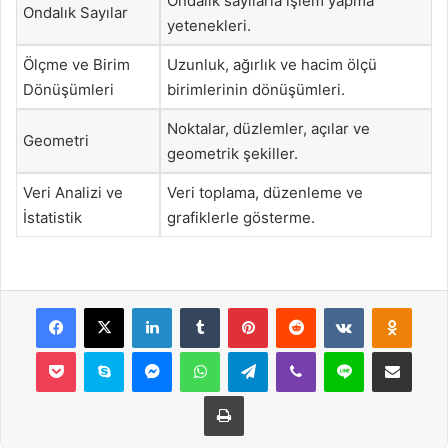
Ondalık sayılarla işlem yapma
Ondalık Sayılar
yetenekleri.
Ölçme ve Birim
Uzunluk, ağırlık ve hacim ölçü
Dönüşümleri
birimlerinin dönüşümleri.
Noktalar, düzlemler, açılar ve
Geometri
geometrik şekiller.
Veri Analizi ve
Veri toplama, düzenleme ve
İstatistik
grafiklerle gösterme.
Facebook
X
LinkedIn
Tumblr
Pinterest
Reddit
VKontakte
Odnok
Pocket
Skype
Messenger
WhatsApp
Telegram
Viber
Line
E-Posta ile payla
Yazdır