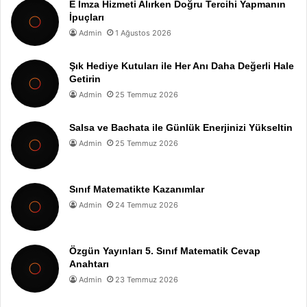
E İmza Hizmeti Alırken Doğru Tercihi Yapmanın
İpuçları
Admin
1 Ağustos 2026
Şık Hediye Kutuları ile Her Anı Daha Değerli Hale
Getirin
Admin
25 Temmuz 2026
Salsa ve Bachata ile Günlük Enerjinizi Yükseltin
Admin
25 Temmuz 2026
Sınıf Matematikte Kazanımlar
Admin
24 Temmuz 2026
Özgün Yayınları 5. Sınıf Matematik Cevap
Anahtarı
Admin
23 Temmuz 2026