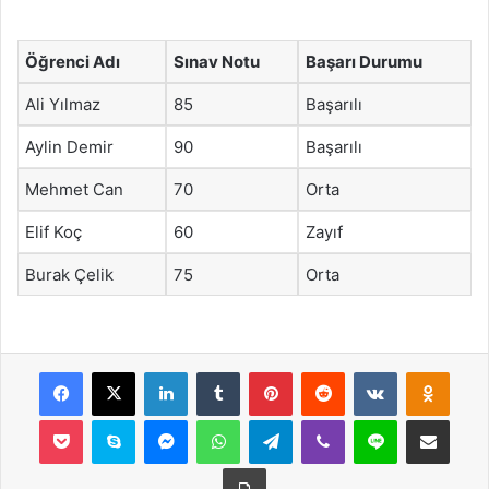
Öğrenci Adı
Sınav Notu
Başarı Durumu
Ali Yılmaz
85
Başarılı
Aylin Demir
90
Başarılı
Mehmet Can
70
Orta
Elif Koç
60
Zayıf
Burak Çelik
75
Orta
Facebook
X
LinkedIn
Tumblr
Pinterest
Reddit
VKontakte
Odnok
Pocket
Skype
Messenger
WhatsApp
Telegram
Viber
Line
E-Posta ile payla
Yazdır