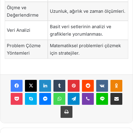
Ölçme ve
Uzunluk, ağırlık ve zaman ölçümleri.
Değerlendirme
Basit veri setlerinin analizi ve
Veri Analizi
grafiklerle yorumlanması.
Problem Çözme
Matematiksel problemleri çözmek
Yöntemleri
için stratejiler.
Facebook
X
LinkedIn
Tumblr
Pinterest
Reddit
VKontakte
Odnok
Pocket
Skype
Messenger
WhatsApp
Telegram
Viber
Line
E-Posta ile payla
Yazdır