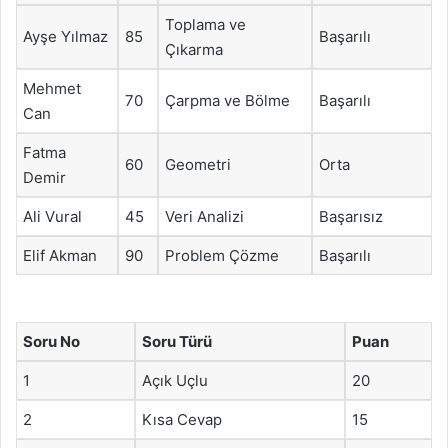
Toplama ve
Ayşe Yılmaz
85
Başarılı
Çıkarma
Mehmet
70
Çarpma ve Bölme
Başarılı
Can
Fatma
60
Geometri
Orta
Demir
Ali Vural
45
Veri Analizi
Başarısız
Elif Akman
90
Problem Çözme
Başarılı
Soru No
Soru Türü
Puan
1
Açık Uçlu
20
2
Kısa Cevap
15