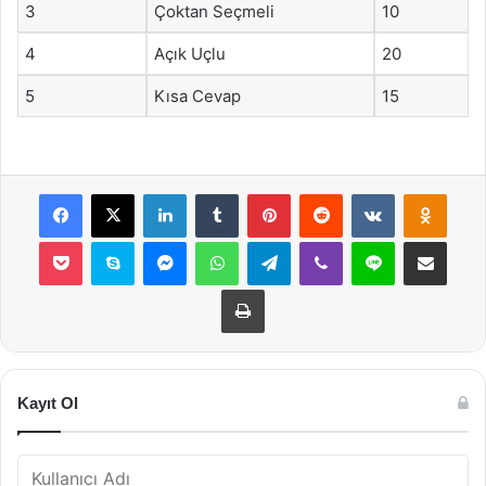
3
Çoktan Seçmeli
10
4
Açık Uçlu
20
5
Kısa Cevap
15
Facebook
X
LinkedIn
Tumblr
Pinterest
Reddit
VKontakte
Odnok
Pocket
Skype
Messenger
WhatsApp
Telegram
Viber
Line
E-Posta ile payla
Yazdır
Kayıt Ol