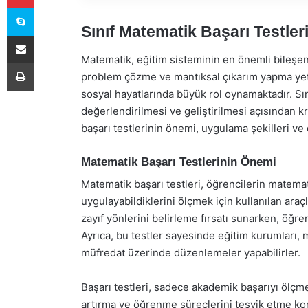
Skype
Sınıf Matematik Başarı Testler
E-Posta ile paylaş
Matematik, eğitim sisteminin en önemli bileşenl
Yazdır
problem çözme ve mantıksal çıkarım yapma yeten
sosyal hayatlarında büyük rol oynamaktadır. Sın
değerlendirilmesi ve geliştirilmesi açısından k
başarı testlerinin önemi, uygulama şekilleri ve 
Matematik Başarı Testlerinin Önemi
Matematik başarı testleri, öğrencilerin matema
uygulayabildiklerini ölçmek için kullanılan araç
zayıf yönlerini belirleme fırsatı sunarken, öğren
Ayrıca, bu testler sayesinde eğitim kurumları, 
müfredat üzerinde düzenlemeler yapabilirler.
Başarı testleri, sadece akademik başarıyı ölç
artırma ve öğrenme süreçlerini teşvik etme kon