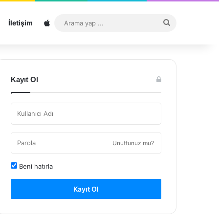
Sitemap
Arama
İletişim
yap
...
Kayıt Ol
Unuttunuz mu?
Beni hatırla
Kayıt Ol