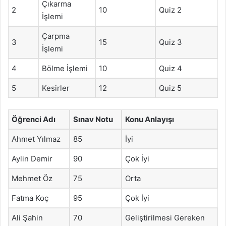
Çıkarma
2
10
Quiz 2
İşlemi
Çarpma
3
15
Quiz 3
İşlemi
4
Bölme İşlemi
10
Quiz 4
5
Kesirler
12
Quiz 5
Öğrenci Adı
Sınav Notu
Konu Anlayışı
Ahmet Yılmaz
85
İyi
Aylin Demir
90
Çok İyi
Mehmet Öz
75
Orta
Fatma Koç
95
Çok İyi
Ali Şahin
70
Geliştirilmesi Gereken