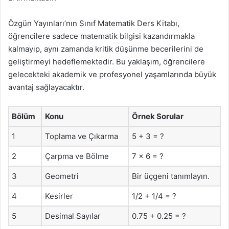
Özgün Yayınları’nın Sınıf Matematik Ders Kitabı,
öğrencilere sadece matematik bilgisi kazandırmakla
kalmayıp, aynı zamanda kritik düşünme becerilerini de
geliştirmeyi hedeflemektedir. Bu yaklaşım, öğrencilere
gelecekteki akademik ve profesyonel yaşamlarında büyük
avantaj sağlayacaktır.
Bölüm
Konu
Örnek Sorular
1
Toplama ve Çıkarma
5 + 3 = ?
2
Çarpma ve Bölme
7 x 6 = ?
3
Geometri
Bir üçgeni tanımlayın.
4
Kesirler
1/2 + 1/4 = ?
5
Desimal Sayılar
0.75 + 0.25 = ?