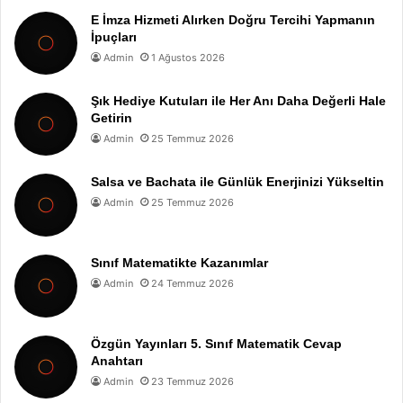
E İmza Hizmeti Alırken Doğru Tercihi Yapmanın
İpuçları
Admin
1 Ağustos 2026
Şık Hediye Kutuları ile Her Anı Daha Değerli Hale
Getirin
Admin
25 Temmuz 2026
Salsa ve Bachata ile Günlük Enerjinizi Yükseltin
Admin
25 Temmuz 2026
Sınıf Matematikte Kazanımlar
Admin
24 Temmuz 2026
Özgün Yayınları 5. Sınıf Matematik Cevap
Anahtarı
Admin
23 Temmuz 2026