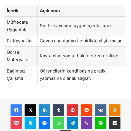
İçerik
Açıklama
Müfredata
Sınıf seviyesine uygun içerik sunar.
Uygunluk
Ek Kaynaklar
Cevap anahtarları ile birlikte alıştırmalar.
Görsel
Kavramları somut hale getiren grafikler.
Materyaller
Bağımsız
Öğrencilerin kendi başına pratik
Çalışma
yapmasına olanak sağlar.
Facebook
X
LinkedIn
Tumblr
Pinterest
Reddit
VKontakte
Odnok
Pocket
Skype
Messenger
WhatsApp
Telegram
Viber
Line
E-Posta ile payla
Yazdır