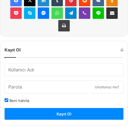
Pocket
Skype
Messenger
WhatsApp
Telegram
Viber
Line
E-Posta ile payla
Yazdır
Kayıt Ol
Unuttunuz mu?
Beni hatırla
Kayıt Ol