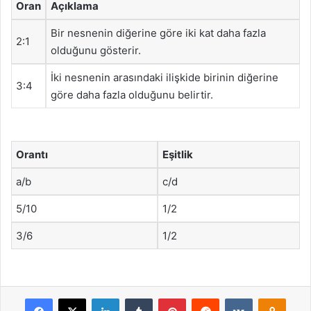
Oran
Açıklama
Bir nesnenin diğerine göre iki kat daha fazla
2:1
olduğunu gösterir.
İki nesnenin arasındaki ilişkide birinin diğerine
3:4
göre daha fazla olduğunu belirtir.
Orantı
Eşitlik
a/b
c/d
5/10
1/2
3/6
1/2
Facebook
X
LinkedIn
Tumblr
Pinterest
Reddit
VKontakte
Odnok