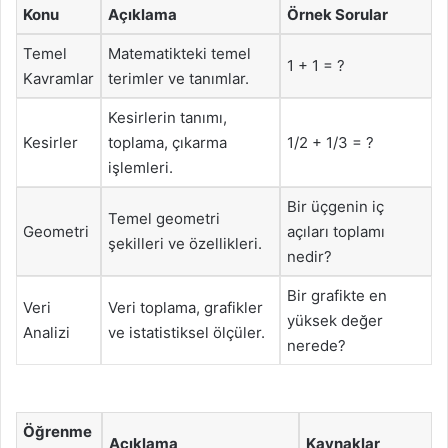
Konu
Açıklama
Örnek Sorular
Temel
Matematikteki temel
1 + 1 = ?
Kavramlar
terimler ve tanımlar.
Kesirlerin tanımı,
Kesirler
toplama, çıkarma
1/2 + 1/3 = ?
işlemleri.
Bir üçgenin iç
Temel geometri
Geometri
açıları toplamı
şekilleri ve özellikleri.
nedir?
Bir grafikte en
Veri
Veri toplama, grafikler
yüksek değer
Analizi
ve istatistiksel ölçüler.
nerede?
Öğrenme
Açıklama
Kaynaklar