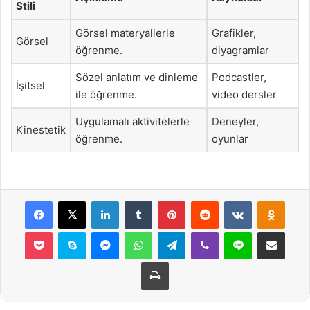
Stili
Görsel materyallerle
Grafikler,
Görsel
öğrenme.
diyagramlar
Sözel anlatım ve dinleme
Podcastler,
İşitsel
ile öğrenme.
video dersler
Uygulamalı aktivitelerle
Deneyler,
Kinestetik
öğrenme.
oyunlar
Facebook
X
LinkedIn
Tumblr
Pinterest
Reddit
VKontakte
Odnok
Pocket
Skype
Messenger
WhatsApp
Telegram
Viber
Line
E-Posta ile payla
Yazdır