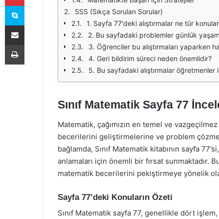
Skype
SSS (Sıkça Sorulan Sorular)
1. Sayfa 77'deki alıştırmalar ne tür konula
E-Posta ile paylaş
2. Bu sayfadaki problemler günlük yaşamda
Yazdır
3. Öğrenciler bu alıştırmaları yaparken han
4. Geri bildirim süreci neden önemlidir?
5. Bu sayfadaki alıştırmalar öğretmenler iç
Sınıf Matematik Sayfa 77 İnce
Matematik, çağımızın en temel ve vazgeçilmez b
becerilerini geliştirmelerine ve problem çözme 
bağlamda, Sınıf Matematik kitabının sayfa 77’si
anlamaları için önemli bir fırsat sunmaktadır. B
matematik becerilerini pekiştirmeye yönelik ola
Sayfa 77’deki Konuların Özeti
Sınıf Matematik sayfa 77, genellikle dört işlem, 