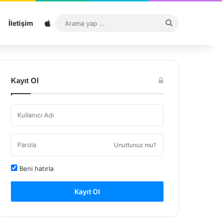
Sitemap
Arama
İletişim
yap
...
Kayıt Ol
Unuttunuz mu?
Beni hatırla
Kayıt Ol