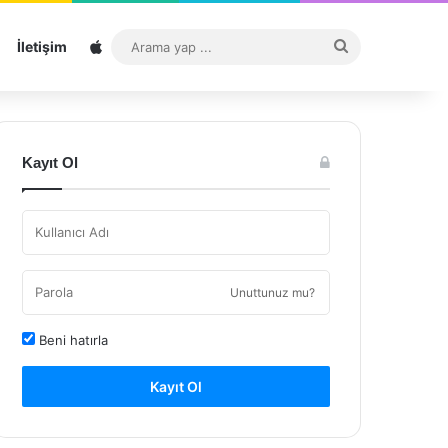
Sitemap
Arama
İletişim
yap
...
Kayıt Ol
Unuttunuz mu?
Beni hatırla
Kayıt Ol