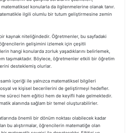
matematiksel konularla da ilgilenmelerine olanak tanır.
atematikle ilgili olumlu bir tutum geliştirmesine zemin
 bir kaynak niteliğindedir. Öğretmenler, bu sayfadaki
ğrencilerin gelişimini izlemek için çeşitli
erin hangi konularda zorluk yaşadıklarını belirlemek,
m taşımaktadır. Böylece, öğretmenler etkili bir öğretim
rini desteklemiş olurlar.
amlı içeriği ile yalnızca matematiksel bilgileri
syal ve kişisel becerilerini de geliştirmeyi hedefler.
nme süreci hem eğitici hem de keyifli hale gelmektedir.
atik alanında sağlam bir temel oluşturabilirler.
tlarında önemli bir dönüm noktası olabilecek kadar
lan bu alıştırmalar, öğrencilerin matematiğe olan
 bir matematik sevgisi ile donatacaktır. Eğitici ve