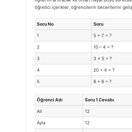
öğretici içerikler, öğrencilerin becerilerini geli
Soru No
Soru
1
5 + 7 = ?
2
10 – 4 = ?
3
3 x 5 = ?
4
20 ÷ 4 = ?
5
8 + 6 = ?
Öğrenci Adı
Soru 1 Cevabı
Ali
12
Ayla
12