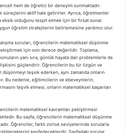
ğlenceli hem de öğretici bir deneyim sunmaktadır.
süreçlerini aktif hale getirirler. Ayrıca, öğretmenler
 eksik olduğunu tespit etmek için bir fırsat sunar.
gun öğretim stratejilerini belirlemesine yardımcı olur.
 çalışma soruları, öğrencilerin matematiksel düşünme
pekiştirmek için son derece değerlidir. Toplama,
konuların yanı sıra, günlük hayata dair problemlerle de
işkisini güçlendirir. Öğrencilerin bu tür özgün ve
el düşünmeyi teşvik ederken, aynı zamanda onların
r. Bu nedenle, eğitimcilerin ve ebeveynlerin,
rmasını teşvik etmesi, onların matematiksel başarıları
rencilerin matematiksel kavramları pekiştirmesi
mektedir. Bu sayfa, öğrencilerin matematiksel düşünme
adır. Öğrenciler, farklı zorluk seviyelerinde sorularla
rebileceklerini keşfedeceklerdir. Sayfadaki sorular,