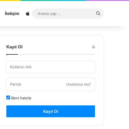
Sitemap
Arama
İletişim
yap
...
Kayıt Ol
Unuttunuz mu?
Beni hatırla
Kayıt Ol