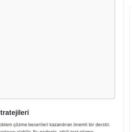
ratejileri
oblem çözme becerileri kazandıran önemli bir derstir.
orlayıcı olabilir. Bu nedenle, etkili test çözme