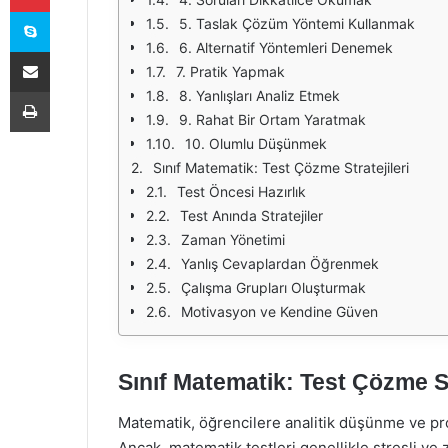
Skype
5. Taslak Çözüm Yöntemi Kullanmak
6. Alternatif Yöntemleri Denemek
E-Posta ile paylaş
7. Pratik Yapmak
Yazdır
8. Yanlışları Analiz Etmek
9. Rahat Bir Ortam Yaratmak
10. Olumlu Düşünmek
Sınıf Matematik: Test Çözme Stratejileri
Test Öncesi Hazırlık
Test Anında Stratejiler
Zaman Yönetimi
Yanlış Cevaplardan Öğrenmek
Çalışma Grupları Oluşturmak
Motivasyon ve Kendine Güven
Sınıf Matematik: Test Çözme St
Matematik, öğrencilere analitik düşünme ve pr
Ancak, matematik testleri genellikle stresli ve z