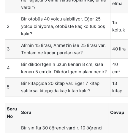
elma
vardır?
Bir otobüs 40 yolcu alabiliyor. Eğer 25
15
2
yolcu biniyorsa, otobüste kaç koltuk boş
koltuk
kalır?
Ali’nin 15 lirası, Ahmet’in ise 25 lirası var.
3
40 lira
Toplam ne kadar paraları var?
Bir dikdörtgenin uzun kenarı 8 cm, kısa
40
4
kenarı 5 cm’dir. Dikdörtgenin alanı nedir?
cm²
Bir kitapçıda 20 kitap var. Eğer 7 kitap
13
5
satılırsa, kitapçıda kaç kitap kalır?
kitap
Soru
Soru
Cevap
No
Bir sınıfta 30 öğrenci vardır. 10 öğrenci