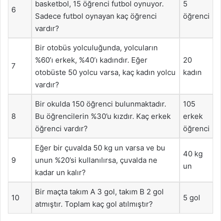
basketbol, 15 öğrenci futbol oynuyor.
5
6
Sadece futbol oynayan kaç öğrenci
öğrenci
vardır?
Bir otobüs yolculuğunda, yolcuların
%60’ı erkek, %40’ı kadındır. Eğer
20
7
otobüste 50 yolcu varsa, kaç kadın yolcu
kadın
vardır?
Bir okulda 150 öğrenci bulunmaktadır.
105
8
Bu öğrencilerin %30’u kızdır. Kaç erkek
erkek
öğrenci vardır?
öğrenci
Eğer bir çuvalda 50 kg un varsa ve bu
40 kg
9
unun %20’si kullanılırsa, çuvalda ne
un
kadar un kalır?
Bir maçta takım A 3 gol, takım B 2 gol
10
5 gol
atmıştır. Toplam kaç gol atılmıştır?