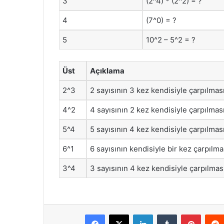
3
(2^4) * (2^2) = ?
4
(7^0) = ?
5
10^2 – 5^2 = ?
Üst
Açıklama
2^3
2 sayısının 3 kez kendisiyle çarpılmasıd
4^2
4 sayısının 2 kez kendisiyle çarpılmasıd
5^4
5 sayısının 4 kez kendisiyle çarpılmasıd
6^1
6 sayısının kendisiyle bir kez çarpılmas
3^4
3 sayısının 4 kez kendisiyle çarpılmasıd
Facebook
X
LinkedIn
Tumblr
Pintere