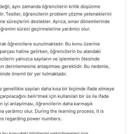
i değil, aynı zamanda öğrencilerin kritik düşünme
dir. Testler, öğrencilerin problem çözme yeteneklerini
nme süreçlerini destekler. Ayrıca, sınav dönemlerinde
öğrenim süreci geçirmelerine yardımcı olur.
larak öğrencilere sunulmaktadır. Bu konu üzerine
 parçası haline gelirken, öğrencilerin bu alandaki
ncilerin yalnızca sayıların ve işlemlerin ötesinde
rın derinlemesine anlaşılması gereklidir. Bu nedenle,
minde önemli bir yer tutmaktadır.
e genellikle sayıları daha kısa bir biçimde ifade etmeye
çarpılacağını belirtmek için kullanılan bir üs ile ifade
n iyi anlaşılması, öğrencilerin daha karmaşık
 yardımcı olur. During the learning process, it is
lems regarding power numbers.
 bu konudaki bilgilerini pekiştirmeleri için