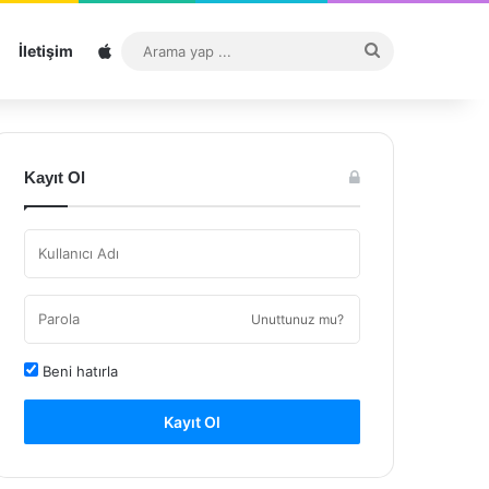
Sitemap
Arama
İletişim
yap
...
Kayıt Ol
Unuttunuz mu?
Beni hatırla
Kayıt Ol