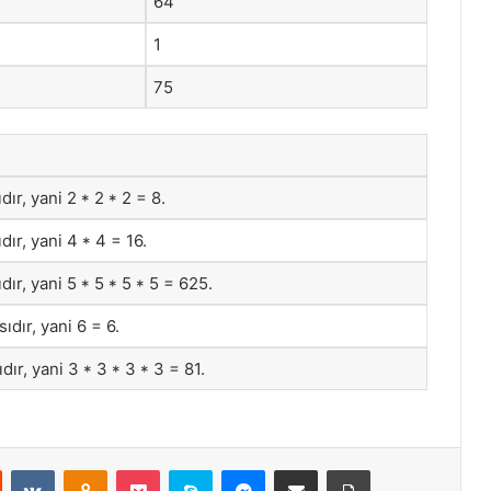
64
1
75
ır, yani 2 * 2 * 2 = 8.
ır, yani 4 * 4 = 16.
ır, yani 5 * 5 * 5 * 5 = 625.
ıdır, yani 6 = 6.
ır, yani 3 * 3 * 3 * 3 = 81.
st
Reddit
VKontakte
Odnoklassniki
Pocket
Skype
Messenger
E-Posta ile paylaş
Yazdır