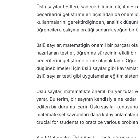
Üslü sayılar testleri, sadece bilginin ölçülmes
becerilerini geliştirmeleri açısından da önemli
kullanmalarını gerektirdiğinden, analitik düşü
öğrencilere çalışma pratiği sunarak yoğun bir 
üslü sayılar, matematiğin önemli bir parçası o
hazırlanan testler, öğrenme sürecinin etkili bir
becerilerini geliştirmelerine olanak tanır. Öğre
düşünebilmeleri için üslü sayılar gibi kavramla
üslü sayılar testi gibi uygulamalar eğitim siste
Üslü sayılar, matematikte önemli bir yer tutar v
yarar. Bu terim, bir sayının kendisiyle ne kadar 
edilen bir durumu içerir. Üslü sayılar konusunu
matematiksel kavramları daha kolay anlamalarına
crucial for students to practice various prob
Sınıf Matematik: Üslü Sayılar Testi, öğrencilerin