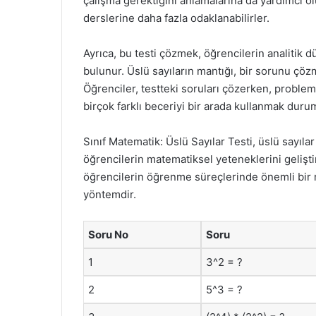
çalışma gerektiğini anlamalarına da yardımcı olu
derslerine daha fazla odaklanabilirler.
Ayrıca, bu testi çözmek, öğrencilerin analitik 
bulunur. Üslü sayıların mantığı, bir sorunu çöz
Öğrenciler, testteki soruları çözerken, proble
birçok farklı beceriyi bir arada kullanmak duru
Sınıf Matematik: Üslü Sayılar Testi, üslü sayı
öğrencilerin matematiksel yeteneklerini geliştir
öğrencilerin öğrenme süreçlerinde önemli bir rol
yöntemdir.
Soru No
Soru
1
3^2 = ?
2
5^3 = ?