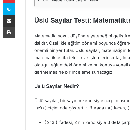
Skype
E-Posta ile paylaş
Üslü Sayılar Testi: Matematik
Yazdır
Matematik, soyut düşünme yeteneğini geliştiren
dalıdır. Özellikle eğitim dönemi boyunca öğrenc
önemli bir yer tutar. Üslü sayılar, matematiğin 
matematiksel ifadelerin ve işlemlerin anlaşılmas
olduğu, eğitimdeki önemi ve bu konuya yönelik h
derinlemesine bir inceleme sunacağız.
Üslü Sayılar Nedir?
Üslü sayılar, bir sayının kendisiyle çarpılması
( a^n ) biçiminde gösterilir. Burada ( a ) taban, (
( 2^3 ) ifadesi, 2’nin kendisiyle 3 defa çarp