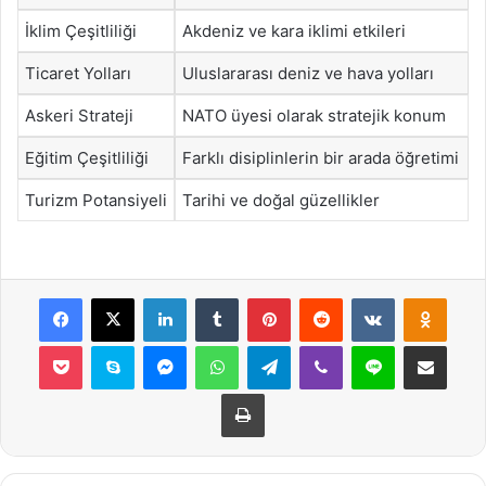
İklim Çeşitliliği
Akdeniz ve kara iklimi etkileri
Ticaret Yolları
Uluslararası deniz ve hava yolları
Askeri Strateji
NATO üyesi olarak stratejik konum
Eğitim Çeşitliliği
Farklı disiplinlerin bir arada öğretimi
Turizm Potansiyeli
Tarihi ve doğal güzellikler
Facebook
X
LinkedIn
Tumblr
Pinterest
Reddit
VKontakte
Odnok
Pocket
Skype
Messenger
WhatsApp
Telegram
Viber
Line
E-Posta ile payla
Yazdır